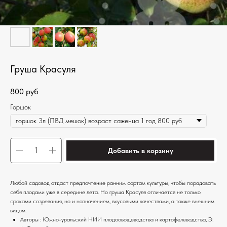
Груша Красуля
800
руб
Горшок
Добавить в корзину
Любой садовод отдаст предпочтение ранним сортам культуры, чтобы порадовать
себя плодами уже в середине лета. Но груша Красуля отличается не только
сроками созревания, но и назначением, вкусовыми качествами, а также внешним
видом.
Авторы : Южно-уральский НИИ плодоовощеводства и картофелеводства, Э.