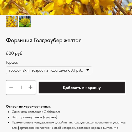
Форзиция Голдзаубер желтая
600
руб
Горшок
Добавить в корзину
Основные характеристики:
Синонимы названия : Goldzauber
Вид : промежуточная (средняя)
Применение в ландшафтном дизайне : используется для озеленения участков,
для формирования плотной живой изгороди, растение хорошо выглядит в