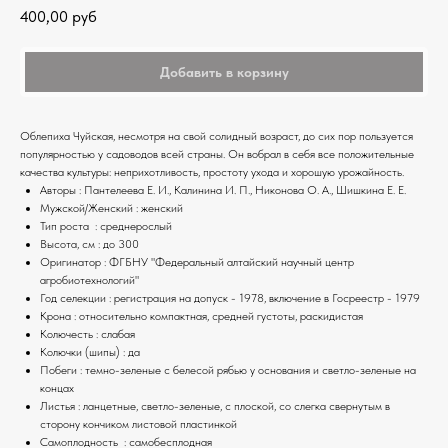
400,00
руб
Добавить в корзину
Облепиха Чуйская, несмотря на свой солидный возраст, до сих пор пользуется
популярностью у садоводов всей страны. Он вобрал в себя все положительные
качества культуры: неприхотливость, простоту ухода и хорошую урожайность.
Авторы : Пантелеева Е. И., Калинина И. П., Никонова О. А., Шишкина Е. Е.
Мужской/Женский : женский
Тип роста : среднерослый
Высота, см : до 300
Оригинатор : ФГБНУ "Федеральный алтайский научный центр
агробиотехнологий"
Год селекции : регистрация на допуск - 1978, включение в Госреестр - 1979
Крона : относительно компактная, средней густоты, раскидистая
Колючесть : слабая
Колючки (шипы) : да
Побеги : темно-зеленые с белесой рябью у основания и светло-зеленые на
концах
Листья : ланцетные, светло-зеленые, с плоской, со слегка свернутым в
сторону кончиком листовой пластинкой
Самоплодность : самобесплодная