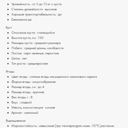
Урожайность : от 5 до 13 кг с куста
Степень урожайности : высокая
Хорошая транспортабельность : да
Ежемалина да
Куст
Описание куста : стелющийся
Высота куста, см : 150
Размеры куста : среднего размера
Побеги : средней длины, изгибаются
Листья : серо-зеленые, перистые
Шипы : нет
Тип роста : среднерослая
Ягоды
Цвет ягоды : спелые ягоды насыщенного малинового окраса
Форма ягоды : конусообразная
Размер ягоды, см : до 4
Размер ягоды : крупная
Вес ягоды, г : 8
Вкус : сладкий
Мякоть, консистенция : сочная
Аромат : малинный
Выращивание
Морозостойкость : невысокая (при температурах ниже –15°С растение