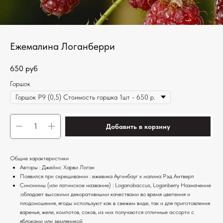
Ежемалина Логанберри
650
руб
Горшок
Добавить в корзину
Общие характеристики
Авторы : Джеймс Харви Логан
Появился при скрещивании : ежевика Аугинбауг х малина Рэд Антверп
Синонимы (или латинское название) : Loganobaccus, Loganberry Назначение
:обладает высокими декоративными качествами во время цветения и
плодоношения, ягоды используют как в свежем виде, так и для приготовления
варенья, желе, компотов, соков, из них получаются отличные ассорти с
яблоками или земляникой