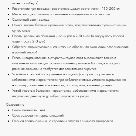
может погибнуть)
Расстояние при посадке : расстояние между растениями - 150-200 см
Место высадки : теплые, затененные в полуденные часы участки
Солнечный свет : солнце
Почва : легкие, богатые органикой почвы, предпочтительно суглинистые или
супесчаные
Полив : редкий, но обильный – один раз в 7-10 дней (в засуху воду подают
чаще – раз в 2-3 дня)
Обрезка : формирующие и санитарные обрезки по окончании плодоношения
и ранней весной
Регионы выращивания : в открытом грунте сорт выращивают только в
умеренном климате центральных и южных регионов России, в холодных
районах ежемалине требуется дополнительное укрытие
Устойчивость к неблагоприятным погодным факторам : поражается
заболеваниями и вредителями при неблагоприятных условиях выращивания,
например, повышенной влажности, похолодании, затяжных дождях
Устойчивость к болезням и вредителям : заболеваниями и вредителями
плодово-ягодных культур гибрид поражается редко
Созревание
Ремонтантность : нет
Срок созревания : среднепоздний
Период плодоношения : с середины августа до начала заморозков