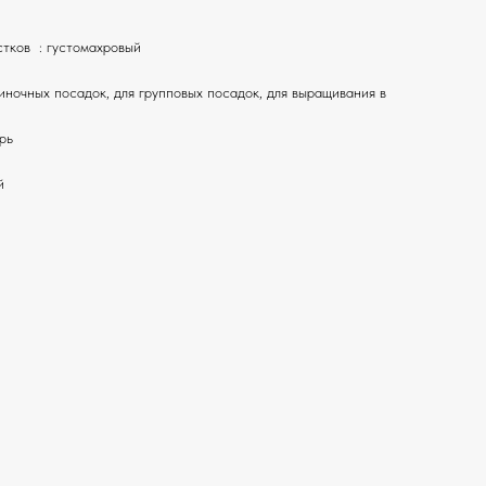
стков : густомахровый
диночных посадок, для групповых посадок, для выращивания в
рь
й