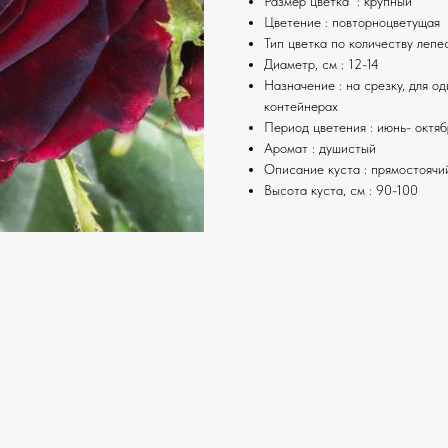
Размер цветка : крупный
Цветение : повторноцветущая
Тип цветка по количеству лепе
Диаметр, см : 12-14
Назначение : на срезку, для о
контейнерах
Период цветения : июнь- октяб
Аромат : душистый
Описание куста : прямостоячи
Высота куста, см : 90-100