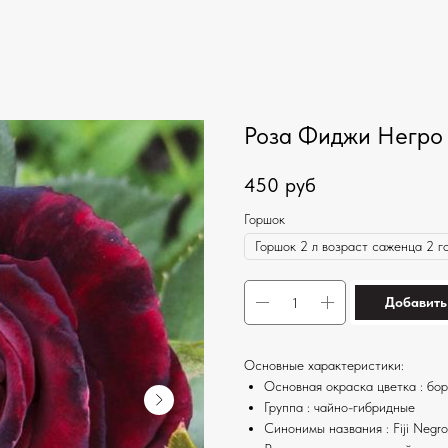
Роза Фиджи Негро
450
руб
Горшок
Добавить
Основные характеристики:
Основная окраска цветка : бо
Группа : чайно-гибридные
Синонимы названия : Fiji Negro