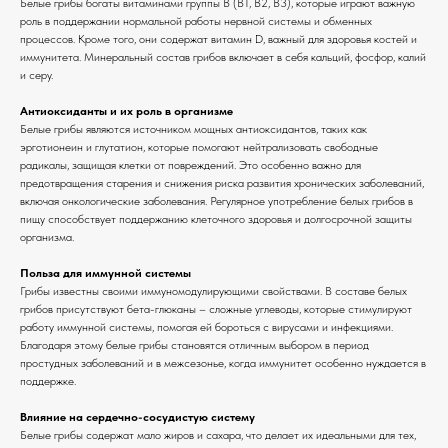
Белые грибы богаты витаминами группы B (B1, B2, B3), которые играют важную
роль в поддержании нормальной работы нервной системы и обменных
процессов. Кроме того, они содержат витамин D, важный для здоровья костей и
иммунитета. Минеральный состав грибов включает в себя кальций, фосфор, калий
и серу.
Антиоксиданты и их роль в организме
Белые грибы являются источником мощных антиоксидантов, таких как
эрготионеин и глутатион, которые помогают нейтрализовать свободные
радикалы, защищая клетки от повреждений. Это особенно важно для
предотвращения старения и снижения риска развития хронических заболеваний,
включая онкологические заболевания. Регулярное употребление белых грибов в
пищу способствует поддержанию клеточного здоровья и долгосрочной защиты
организма.
Польза для иммунной системы
Грибы известны своими иммуномодулирующими свойствами. В составе белых
грибов присутствуют бета-глюканы – сложные углеводы, которые стимулируют
работу иммунной системы, помогая ей бороться с вирусами и инфекциями.
Благодаря этому белые грибы становятся отличным выбором в период
простудных заболеваний и в межсезонье, когда иммунитет особенно нуждается в
поддержке.
Влияние на сердечно-сосудистую систему
Белые грибы содержат мало жиров и сахара, что делает их идеальными для тех,