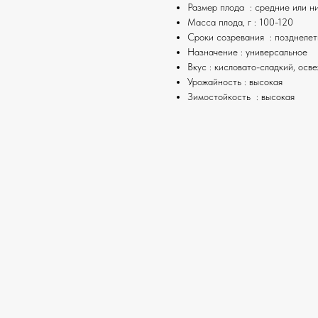
Размер плода : средние или н
Масса плода, г : 100-120
Сроки созревания : позднеле
Назначение : универсальное
Вкус : кисловато-сладкий, ос
Урожайность : высокая
Зимостойкость : высокая