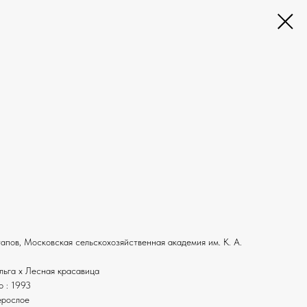
отапов, Московская сельскохозяйственная академия им. К. А.
льга х Лесная красавица
ю : 1993
ерослое