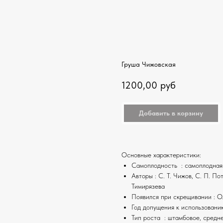
Груша Чижовская
1200,00
руб
Добавить в корзину
Основные характеристики:
Самоплодность : самоплодная
Авторы : С. Т. Чижов, С. П. П
Тимирязева
Появился при скрещивании : О
Год допущения к использовани
Тип роста : штамбовое, средн