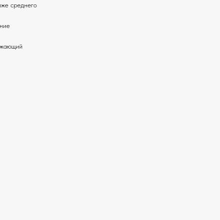
иже среднего
тние
вежающий