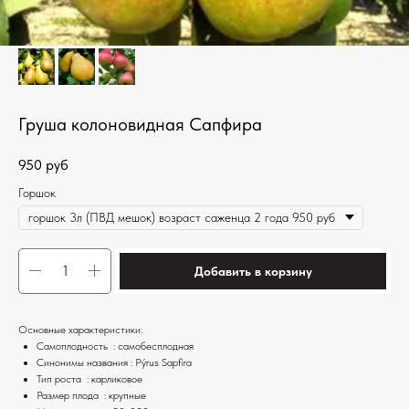
Груша колоновидная Сапфира
950
руб
Горшок
Добавить в корзину
Основные характеристики:
Самоплодность : самобесплодная
Синонимы названия : Pýrus Sapfira
Тип роста : карликовое
Размер плода : крупные