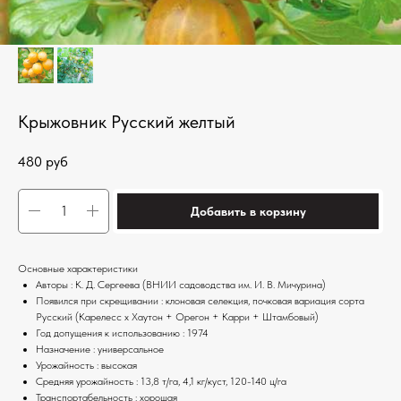
Крыжовник Русский желтый
480
руб
Добавить в корзину
Основные характеристики
Авторы : К. Д. Сергеева (ВНИИ садоводства им. И. В. Мичурина)
Появился при скрещивании : клоновая селекция, почковая вариация сорта
Русский (Карелесс х Хаутон + Орегон + Карри + Штамбовый)
Год допущения к использованию : 1974
Назначение : универсальное
Урожайность : высокая
Средняя урожайность : 13,8 т/га, 4,1 кг/куст, 120-140 ц/га
Транспортабельность : хорошая