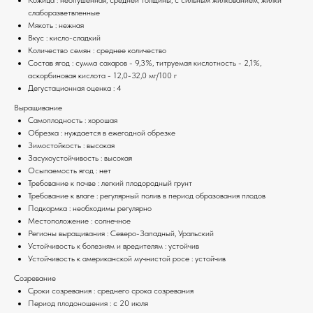
слаборазветвленные
Мякоть : нежная
Вкус : кисло-сладкий
Количество семян : среднее количество
Состав ягод : сумма сахаров - 9,3%, титруемая кислотность - 2,1%,
аскорбиновая кислота - 12,0-32,0 мг/100 г
Дегустационная оценка : 4
Выращивание
Самоплодность : хорошая
Обрезка : нуждается в ежегодной обрезке
Зимостойкость : высокая
Засухоустойчивость : высокая
Осыпаемость ягод : нет
Требование к почве : легкий плодородный грунт
Требование к влаге : регулярный полив в период образования плодов
Подкормка : необходимы регулярно
Местоположение : солнечное
Регионы выращивания : Северо-Западный, Уральский
Устойчивость к болезням и вредителям : устойчив
Устойчивость к американской мучнистой росе : устойчив
Созревание
Сроки созревания : среднего срока созревания
Период плодоношения : с 20 июля