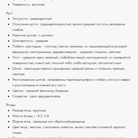
Товарность : высокая
Куст
Тип роста : среднерослый
Описание куста : среднераскидистый, крона средней густоты, ветвление
слабое
Наличие шипов : с шипами
Шиповатость : средняя
Побеги : растущие - толстые, светло-зеленые, со свешивающейся розовой
верхушкой, неопушенные; одревесневшие - средней толщины, светлые
Лист : средний, ярко-зеленый, слабоблестящий, неопушенный, со складчатой
поверхностью, кожистый, плоский либо слабо вогнутый, пятилопастный
Шипы : преимущественно одинарные, средней длины и толщины, прямые,
светлые
Расположение шипов : направлены перпендикулярно к побегу или косо вверх
и расположены в нижней его части
Цветки : средней величины, бледные
Соцветие : одно-двухцветковое
Ягоды
Размер ягод : крупные
Масса ягоды, г : 4,2-5,8
Форма ягод : овальные или обратнояйцевидные
Цвет ягод : желтые, с восковым налетом, жилки светлее основной окраски
плода
Кожица : неопушенная, средней толщины, с сильным жилкованием, жилки