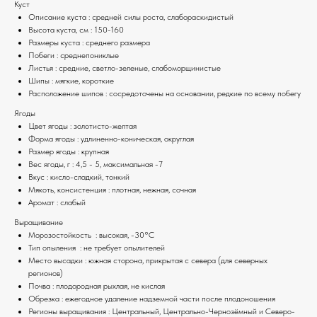
Куст
Описание куста : средней силы роста, слабораскидистый
Высота куста, см : 150-160
Размеры куста : среднего размера
Побеги : среднепониклые
Листья : средние, светло-зеленые, слабоморщинистые
Шипы : мягкие, короткие
Расположение шипов : сосредоточены на основании, редкие по всему побегу
Ягоды
Цвет ягоды : золотисто-желтая
Форма ягоды : удлиненно-коническая, округлая
Размер ягоды : крупная
Вес ягоды, г : 4,5 - 5, максимальная -7
Вкус : кисло-сладкий, тонкий
Мякоть, консистенция : плотная, нежная, сочная
Аромат : слабый
Выращивание
Морозостойкость : высокая, -30°C
Тип опыления : не требует опылителей
Место высадки : южная сторона, прикрытая с севера (для северных
регионов)
Почва : плодородная рыхлая, не кислая
Обрезка : ежегодное удаление надземной части после плодоношения
Регионы выращивания : Центральный, Центрально-Чернозёмный и Северо-