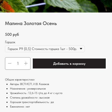
Малина Золотая Осень
500
руб
Горшок
Добавить в корзину
Общие характеристики
Авторы :ВСТИСП, И.В. Казаков
Назначение : универсальное
Урожайность : 12,6-15 т/га, до 4 кг с куста
Степень урожайности : высокая
Хорошая транспортабельность : да
Ежемалина : нет