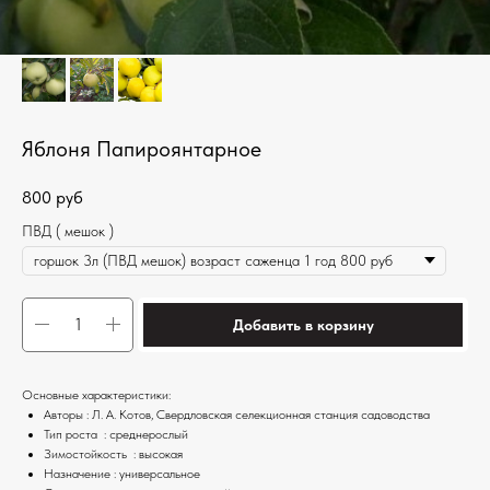
Яблоня Папироянтарное
800
руб
ПВД ( мешок )
Добавить в корзину
Основные характеристики:
Авторы : Л. А. Котов, Свердловская селекционная станция садоводства
Тип роста : среднерослый
Зимостойкость : высокая
Назначение : универсальное