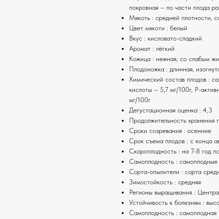
покровная – по части плода р
Мякоть : средней плотности, с
Цвет мякоти : белый
Вкус : кисловато-сладкий
Аромат : лёгкий
Кожица : нежная, со слабым ж
Плодоножка : длинная, изогнут
Химический состав плодов : с
кислоты – 5,7 мг/100г, Р-акти
мг/100г
Дегустационная оценка : 4,3
Продолжительность хранения п
Сроки созревания : осенние
Срок съема плодов : с конца а
Скороплодность : на 7-8 год 
Самоплодность : самоплодные
Сорта-опылители : сорта сред
Зимостойкость : средняя
Регионы выращивания : Центр
Устойчивость к болезням : выс
Самоплодность : самоплодная