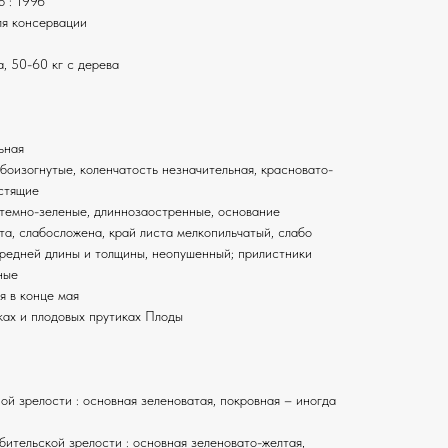
ю : 1996
ля консервации
а, 50-60 кг с дерева
ьная
боизогнутые, коленчатость незначительная, красновато-
стящие
, темно-зеленые, длиннозаостренные, основание
та, слабосложена, край листа мелкопильчатый, слабо
средней длины и толщины, неопушенный; прилистники
ные
я в конце мая
ках и плодовых прутиках Плоды
й зрелости : основная зеленоватая, покровная – иногда
бительской зрелости : основная зеленовато-желтая,