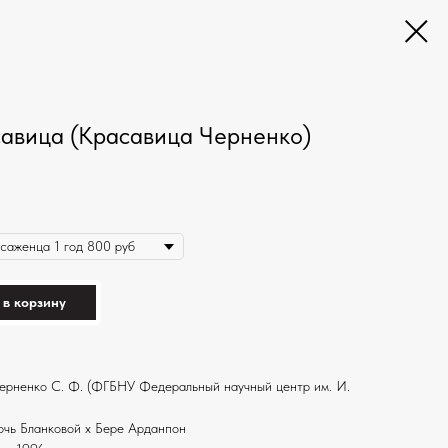
савица (Красавица Черненко)
 в корзину
 Черненко С. Ф. (ФГБНУ Федеральный научный центр им. И.
очь Бланковой х Бере Арданпон