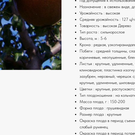
Год допущения к использовани
Назначение : в свежем виде, д
Урожайность : высокая
Средняя урожайность : 127 ц/г
Товарность : высокая Дерево
Тип роста : сильнорослое
Высота, м : 5-6
Крона : редкая, узкопирамидал
Побеги : средней толщины, сла
коричневые, неопушенные, бле
Листья : крупные, удлиненные
клиновидное; пластинка изогну
зазубрен, неровный; черешок 
крупные, удлиненные, шиловид
Цветки : крупные, распускаютс
Тип плодоношения : на кольчат
Масса плода, г : 150-200
Форма плода : грушевидная
Размер плода : крупные
Окраска плода в период съемно
слабый румянец
Окраска плода в период потре