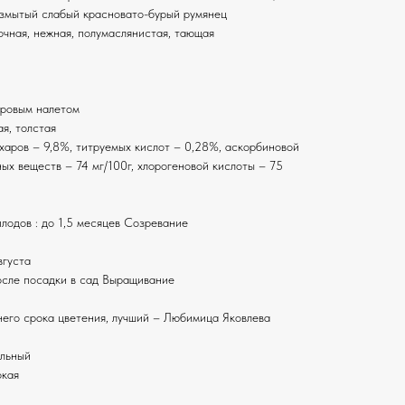
азмытый слабый красновато-бурый румянец
очная, нежная, полумаслянистая, тающая
ировым налетом
ая, толстая
ахаров – 9,8%, титруемых кислот – 0,28%, аскорбиновой
вных веществ – 74 мг/100г, хлорогеновой кислоты – 75
лодов : до 1,5 месяцев Созревание
вгуста
после посадки в сад Выращивание
него срока цветения, лучший – Любимица Яковлева
альный
окая