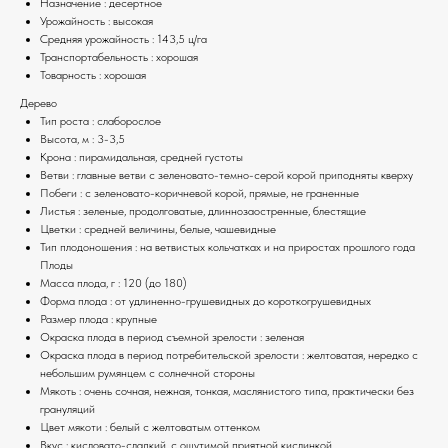
Назначение : десертное
Урожайность : высокая
Средняя урожайность : 143,5 ц/га
Транспортабельность : хорошая
Товарность : хорошая
Дерево
Тип роста : слаборослое
Высота, м : 3-3,5
Крона : пирамидальная, средней густоты
Ветви : главные ветви с зеленовато-темно-серой корой приподняты кверху
Побеги : с зеленовато-коричневой корой, прямые, не граненные
Листья : зеленые, продолговатые, длиннозаостренные, блестящие
Цветки : средней величины, белые, чашевидные
Тип плодоношения : на ветвистых кольчатках и на приростах прошлого года
Плоды
Масса плода, г : 120 (до 180)
Форма плода : от удлиненно-грушевидных до короткогрушевидных
Размер плода : крупные
Окраска плода в период съемной зрелости : зеленая
Окраска плода в период потребительской зрелости : желтоватая, нередко с
небольшим румянцем с солнечной стороны
Мякоть : очень сочная, нежная, тонкая, маслянистого типа, практически без
грануляций
Цвет мякоти : белый с желтоватым оттенком
Вкус : кисловато-сладкий, с ощутимой приятной кислинкой