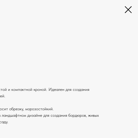
стой и компактной кроной. Идеален для создания
ей.
осит обрезку, морозостойкий.
в ландшафтном дизайне для создания бордюров, живых
саду.