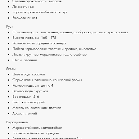
Степень урожайности : высокая
Лежкость : да
Хорошая транспортабельность : да
Ежемалина : нет
Куст
Описание куста : элегантный, мощный, слабораскидистый, открытого типа
Высота куста, см : 160 - 175
Размеры куста : среднего размера
Побеги : пряморослые, толстые и средние, шиповатые
Листья : крупные, морщинистые, тёмно-зелёные
Шипы : зеленые
Ягоды
Цвет ягоды : красная
Форма ягоды : удлиненно-конической формы
Размер ягоды, см : длина 4
Размер ягоды : крупная
Вес ягоды, г : 5-6
Вкус : кисло-сладкий
Мякоть, консистенция : плотная
Аромат : тонкий
Выращивание
Морозостойкость : зимостойкая
Засухоустойчивость : средняя
Расстояние при посадке : между кустами 1 м