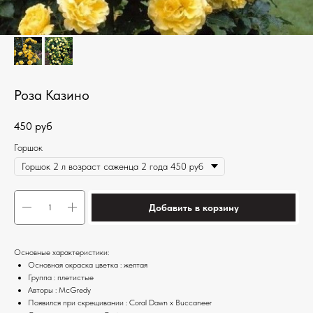
Роза Казино
450
руб
Горшок
Добавить в корзину
Основные характеристики:
Основная окраска цветка : желтая
Группа : плетистые
Авторы : McGredy
Появился при скрещивании : Coral Dawn x Buccaneer