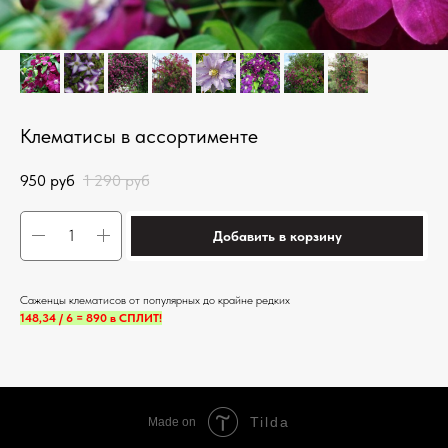
Клематисы в ассортименте
950
руб
1 290
руб
Добавить в корзину
Саженцы клематисов от популярных до крайне редких
148,34 / 6 = 890 в СПЛИТ!
Tilda
Made on