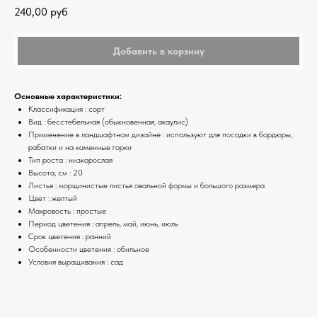
240,00
руб
Добавить в корзину
Основные характеристики:
Классификация : сорт
Вид : бесстебельная (обыкновенная, акаулис)
Применение в ландшафтном дизайне : используют для посадки в бордюры,
рабатки и на каменные горки
Тип роста : низкорослая
Высота, см : 20
Листья : морщинистые листья овальной формы и большого размера
Цвет : желтый
Махровость : простые
Период цветения : апрель, май, июнь, июль
Срок цветения : ранний
Особенности цветения : обильное
Условия выращивания : сад