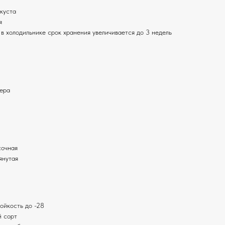
 куста
я
 в холодильнике срок хранения увеличивается до 3 недель
мера
сочная
янутая
ойкость до -28
й сорт