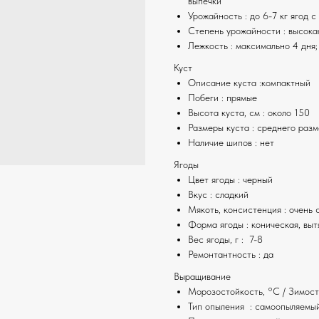
выпечки
Урожайность : до 6-7 кг ягод с
Степень урожайности : высока
Лежкость : максимально 4 дня;
Куст
Описание куста :компактный
Побеги : прямые
Высота куста, см : около 150
Размеры куста : среднего раз
Наличие шипов : нет
Ягоды
Цвет ягоды : черный
Вкус : сладкий
Мякоть, консистенция : очень 
Форма ягоды : коническая, выт
Вес ягоды, г : 7-8
Ремонтантность : да
Выращивание
Морозостойкость, °C / Зимост
Тип опыления : самоопыляемы