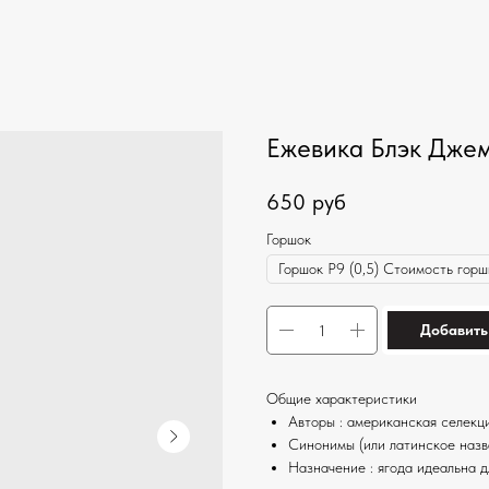
Ежевика Блэк Дже
650
руб
Горшок
Добавить
Общие характеристики
Авторы : американская селекц
Синонимы (или латинское назв
Назначение : ягода идеальна д