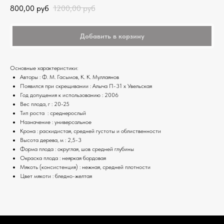
800,00
руб
1200,00
руб
Добавить в корзину
Основные характеристики:
Авторы : Ф. М. Гасымов, К. К. Муллаянов
Появился при скрещивании : Алыча П-31 х Увельская
Год допущения к использованию : 2006
Вес плода, г : 20-25
Тип роста : среднерослый
Назначение : универсальное
Крона : раскидистая, средней густоты и облиственности
Высота дерева, м : 2,5-3
Форма плода : округлая, шов средней глубины
Окраска плода : неяркая бордовая
Мякоть (консистенция) : нежная, средней плотности
Цвет мякоти : бледно-желтая