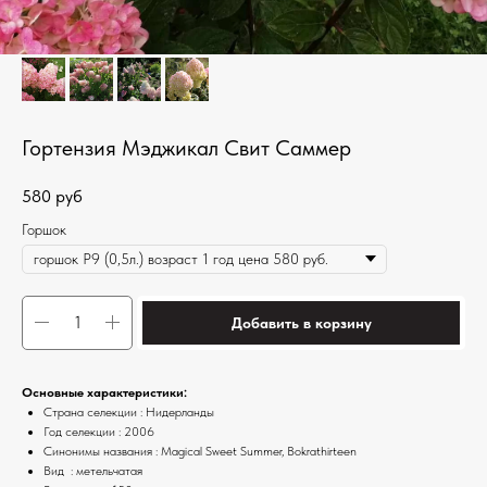
Гортензия Мэджикал Свит Саммер
580
руб
Горшок
Добавить в корзину
Основные характеристики:
Страна селекции : Нидерланды
Год селекции : 2006
Синонимы названия : Magical Sweet Summer, Bokrathirteen
Вид : метельчатая